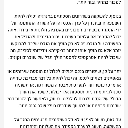
למכור במחיר גבוה יותר.
בנוסף, להשקעה בשדרוגים חסכוניים באנרגיה יכולה להיות
השפעה חיובית הן על ערך הנכס והן על השורה התחתונה. על
ידי התקנת מכשירים חסכוניים באנרגיה, חלונות או בידוד, אתה
יכול להפחית את עלויות השירות עבור הדיירים ולהגדיל את
המשיכה של הנכס. זה לא רק הופך את הנכס שלכם למבוקש
יותר אלא גם הופך אותו ליותר בר-קיימא וידידותי לסביבה, מה
שיכול להיות אטרקטיבי למספר הולך וגדל של שוכרים וקונים.
יתר על כן, שיפורים בנכס יכולים לכלול גם הוספת שירותים או
מאפיינים רצויים לנכס. זה יכול להיות כל דבר מבריכת שחייה
או מרכז כושר ועד למערכות אבטחה משודרגות או תשתית
טכנולוגית מודרנית. תוספות אלו יכולות לשפר את הערך
הכולל של הנכס ולגרום לו לבלוט בשוק, ולאפשר לך לגבות דמי
שכירות פרמיום או למשוך שוכרים בעלי שכר גבוה יותר.
עם זאת, חשוב לציין שלא כל השיפורים מבטיחים החזר על
ההשקעה. חשוב להעריך בקפידה את העלויות והיתרונות