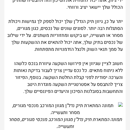
ידי גיוון, אתה יכול להפחית את הסיכון הזה ולהבטיח שהתיק
הכולל שלך יישאר יציב ורווחי.
יתר על כן, גיוון תיק הנדל"ן שלך יכול לספק לך גמישות ויכולת
הסתגלות רבה יותר. לסוגים שונים של נכסים, כגון מגורים,
מסחר או תעשייה, יש ביקוש ומחזוריות משתנים. על ידי שילוב
של נכסים בתיק שלך, אתה יכול להתאים את ההשקעות שלך
על סמך תנאי השוק ולנצל הזדמנויות מתפתחות.
חשוב לציין שגיוון אין פירושו השקעה עיוורת בנכס כלשהו
ללא ניתוח מתאים. כל נכס עדיין צריך לעבור בדיקת נאותות
והערכה יסודית לפני קבלת החלטת השקעה. בנוסף, הפיזור
צריך להתבסס על אסטרטגיית השקעה מוגדרת היטב
והתחשבות בסובלנות הסיכון והיעדים הפיננסיים שלך.
תמונה המתארת תיק נדל"ן מגוון המורכב מנכסי מגורים, מסחר
ותעשייה.