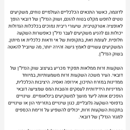
לדוגמה, כאשר התנאים הכלכליים העולמיים נוחים, משקיעים
נוטים לחפש מקלט בטוח להונם, ושוק הנדל"ן של דובאי הופך
לאופציה אטרקטיבית. שיעורי ריבית נמוכים בכלכלות הגדולות
יכולות גם להניע משקיעים לעבר נדל"ן כאפשרות השקעה
חלופית. לעומת זאת, בתקופות של אי ודאות כלכלית או מיתון,
המשקיעים עשויים לאמץ גישה זהירה יותר, מה שיוביל להאטה
בשוק הנדל"ן.
השקעות זרות ממלאות תפקיד מכריע בעיצוב שוק הנדל"ן של
דובאי. העיר משכה השקעות זרות משמעותיות, במיוחד
ממדינות במזרח התיכון, אירופה ואסיה. היציבות הכלכלית,
המדיניות הידידותית לעסקים והטבות המס שמציעה דובאי
הופכים אותה ליעד מושך למשקיעים בינלאומיים. שינויים
בדפוסי השקעה גלובליים, כגון שינויים בתזרימי הון או שינויים
בתקנות השקעות זרות, יכולים להשפיע על זרימת הכספים
למגזר הנדל"ן של דובאי.