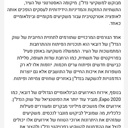
מבוקש למשקיעי נדל"ן. מיקומה האסטרטגי של העיר,
התשתיות החזקות והמדיניות הידידותית לעסקים הופכים אותה
לאופציה אטרקטיבית עבור משקיעים מקומיים ובינלאומיים
כאחד.
אחד הגורמים המרכזיים שתורמים לתחזית החיובית של שוק
הנדל"ן של דובאי הוא תוכניות הפיתוח וההתרחבות
המתמשכות של העיר. הממשלה משקיעה באופן פעיל
בפרויקטים של תשתית, כמו הרחבת שדות תעופה, סלילת
כבישים חדשים ופיתוח ערים חכמות. יוזמות אלו לא רק
משפרות את איכות החיים של התושבים אלא גם יוצרות
הזדמנויות להשקעה בנדל"ן באזורים שחווים צמיחה ופיתוח.
בנוסף, אירוח האירועים הבינלאומיים הגדולים של דובאי, כמו
Expo 2020, מגביר עוד יותר את הפוטנציאל של שוק הנדל"ן.
אירועים אלו מושכים מיליוני מבקרים ומעוררים פעילות
כלכלית, מה שמוביל לביקוש מוגבר לנכסים. משקיעים
שמזהים את היתרונות ארוכי הטווח של אירועים אלו יכולים
לנצל את ההזדמנות להשקיע בפרויקטי נדל"ן ולקצור את