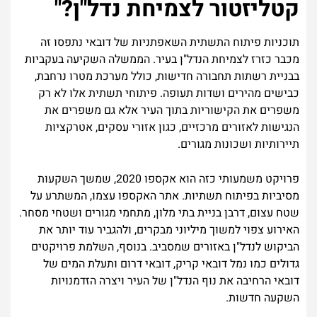
קטליזטור לצמיחת נדל"ן?"
תוכניות פיתוח התשתית השאפתניות של דובאי נתפסו זה
מכבר כזרז לצמיחת הנדל"ן בעיר. הממשלה השקיעה בעקביות
בבניית רשתות תחבורה חדישות, כולל מערכת מטרו נרחבת,
כבישים מהירים ושדות תעופה. פיתוחי תשתית אלו לא רק
משפרים את הקישוריות בתוך העיר אלא גם משפרים את
הנגישות לאזורים מרכזיים, כגון אזורי עסקים, אטרקציות
תיירותיות ושכונות מגורים.
פרויקט משמעותי כזה הוא אקספו 2020, שמשך השקעות
מסיביות בפיתוח תשתיות. אתר האקספו עצמו, המשתרע על
שטח עצום, דרבן בניית בתי מלון, מתחמי מגורים ושטחי מסחר.
האירוע צפוי למשוך מיליוני מבקרים, ולהגביר עוד יותר את
הביקוש לנדל"ן באזורים שמסביב. בנוסף, השלמת פרויקטים
גדולים כמו נמל דובאי קריק, דובאי דרום ותעלת המים של
דובאי הרחיבה את נוף הנדל"ן של העיר ויצרה הזדמנויות
השקעה חדשות.