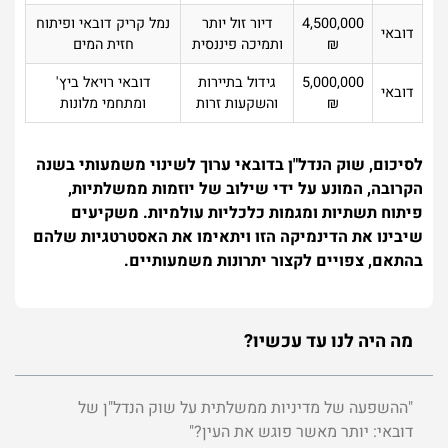
4,500,000
דיור זול יותר
נמל קריק דובאי ופיתוח
דובאי
₪
ותמיכה פיננסית
חזית המים
5,000,000
גידול בתיירות
דובאי רויאל ביץ'
דובאי
₪
והשקעות זרות
ומתחמי מלונות
לסיכום, שוק הנדל"ן בדובאי ערוך לשינוי משמעותי בשנה
הקרובה, המונע על ידי שילוב של יוזמות ממשלתיות,
פיתוח תשתיות ומגמות כלכליות עולמיות. משקיעים
שיבינו את הדינמיקה הזו ויתאימו את האסטרטגיות שלהם
בהתאם, צפויים לקצור יתרונות משמעותיים.
מה היה לנו עד עכשיו?
"ההשפעה של מדיניות ממשלתית על שוק הנדל"ן של
דובאי: יותר מאשר פוגש את העין?"