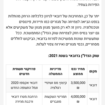
הפירות בעתיד.
יתר על כן, המחויבות של דובאי לגיוון כלכלתה הרחק מהתלות
בנפט הביאה לצמיחה של מגזרים כמו תיירות, פיננסים
וטכנולוגיה. גיוון זה לא רק מושך מגוון מגוון של משקיעים אלא
גם יוצר בסיס חזק לצמיחת שוק הנדל"ן המתמשכת. ככל
שתעשיות שונות ממשיכות לפרוח בדובאי, הביקוש לחללים
מסחריים, נכסי מגורים ואירוח צפוי לעלות.
שוק הנדל"ן בדובאי בשנת 2021:
מחיר נכס
מדיניות
פרויקטי תשתית
מקום
ממוצע
הממשלה
חדשים
3,500,000
קיצוץ מס ושינויי
דובאי אקספו 2020
דובאי
₪
רגולציה
ונמל התעופה החדש
4,000,000
תמריצי השקעות
הרחבת מטרו דובאי
דובאי
₪
מוגברים
ורכבת מהירה