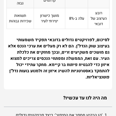
קו המים
גבוה
רובע
מושך כישרון
תשואות
העיצוב של
עלה ב-8%
יצירתי לעיר
שכירות גבוהות
דובאי
לסיכום, לפרויקטים גדולים בדובאי תפקיד משמעותי
בעיצוב שוק הנדל"ן. הם לא רק מעלים את ערכי הנכס אלא
גם מושכים משקיעים זרים, ובכך מחזקים את כלכלת
העיר. עם זאת, הממשלה ומפתחי הנכסים צריכים למצוא
איזון כדי להבטיח פיתוח בר קיימא. מחקר עתידי יכול
להתמקד באסטרטגיות להשיג איזון זה ולמנוע בועות נדל"ן
פוטנציאליות.
מה היה לנו עד עכשיו?
1. 'קו הרקיע מספר את הסיפור': כיצד פרויקטים גדולים