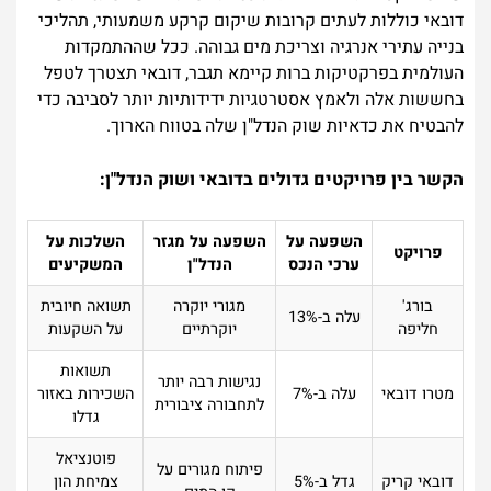
דובאי כוללות לעתים קרובות שיקום קרקע משמעותי, תהליכי
בנייה עתירי אנרגיה וצריכת מים גבוהה. ככל שההתמקדות
העולמית בפרקטיקות ברות קיימא תגבר, דובאי תצטרך לטפל
בחששות אלה ולאמץ אסטרטגיות ידידותיות יותר לסביבה כדי
להבטיח את כדאיות שוק הנדל"ן שלה בטווח הארוך.
הקשר בין פרויקטים גדולים בדובאי ושוק הנדל"ן:
השפעה על
השפעה על מגזר
השלכות על
פרויקט
ערכי הנכס
הנדל"ן
המשקיעים
בורג'
מגורי יוקרה
תשואה חיובית
עלה ב-13%
חליפה
יוקרתיים
על השקעות
תשואות
נגישות רבה יותר
מטרו דובאי
עלה ב-7%
השכירות באזור
לתחבורה ציבורית
גדלו
פוטנציאל
פיתוח מגורים על
דובאי קריק
גדל ב-5%
צמיחת הון