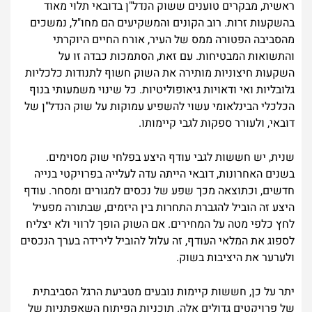
ראשית, מבקרים טוענים ששוק הנדל"ן בדובאי תלוי מאוד
בהשקעות זרות. רוב הקונים והמשקיעים הם מחו"ל, נמשכים
מהסביבה הפטורה ממס של העיר, אורח החיים היוקרתי
והתשואות המבטיחות. עם זאת, הסתמכות כבדה זו על
השקעות חיצוניות מותירה את השוק חשוף לתנודות כלכליות
גלובליות ואי ודאויות גיאופוליטיות. כל שינוי משמעותי בנוף
הכלכלי הבינלאומי עשוי להשפיע עמוקות על שוק הנדל"ן של
דובאי, ולעורר ספקות לגבי קיימותו.
שנית, יש חששות לגבי עודף היצע בפלחי שוק מסוימים.
בשנים האחרונות, דובאי הייתה עדה לעלייה בפרויקטי בנייה
חדשים, וכתוצאה מכך שפע של נכסים למגורים ומסחר. עודף
היצע זה הוביל להגברת התחרות בין היזמים, שבתורה מפעיל
לחץ כלפי מטה על המחירים. אם השוק הופך לרווי ולא יצליח
לספוג את המלאי העודף, זה עלול להוביל לירידה בערך הנכסים
ולערער את היציבות בשוק.
יתר על כן, חששות קיימות נובעים מטביעת הרגל הסביבתית
של פרויקטים גדולים אלה. תוכניות הפיתוח השאפתניות של