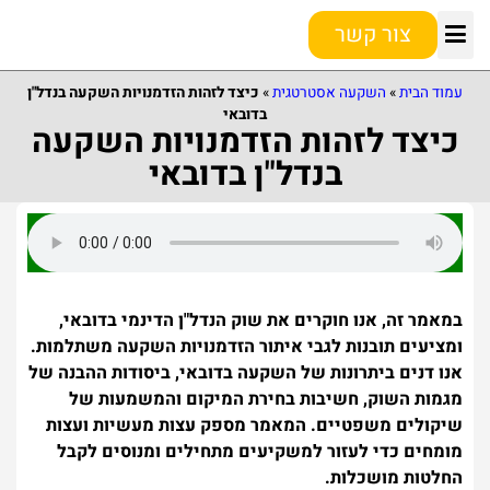
צור קשר
טרנדים ועתיד השוק
נושאים נוספים
המדריך למתחיל
הפיננסיה וההשקעה
השקעה אסטרטגית
עמוד הבית
»
השקעה אסטרטגית
»
כיצד לזהות הזדמנויות השקעה בנדל"ן
בדובאי
כיצד לזהות הזדמנויות השקעה
בנדל"ן בדובאי
במאמר זה, אנו חוקרים את שוק הנדל"ן הדינמי בדובאי,
ומציעים תובנות לגבי איתור הזדמנויות השקעה משתלמות.
אנו דנים ביתרונות של השקעה בדובאי, ביסודות ההבנה של
מגמות השוק, חשיבות בחירת המיקום והמשמעות של
שיקולים משפטיים. המאמר מספק עצות מעשיות ועצות
מומחים כדי לעזור למשקיעים מתחילים ומנוסים לקבל
החלטות מושכלות.