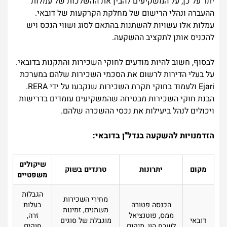
יתר על כן, על המשקיעים להבין את ההשלכות של עמלות
ההעברה ונהלי הרישום של מחלקת הקרקעות של דובאי.
עמלות אלו עשויות להשתנות בהתאם לסוג ושווי הנכס ויש
להכניס אותן לתקציב ההשקעה.
לבסוף, חשוב להיות מודעים לחוקי השכירות והתקנות בדובאי.
על בעלי הדירות לרשום את הסכמי השכירות שלהם במערכת
Ejari ולעמוד בחוקי תקרת השכירות שנקבעו על ידי RERA.
הבנת חוקי השכירות מבטיחה שהמשקיעים עומדים בדרישות
ויכולים לנהל ביעילות את נכסי ההשכרה שלהם.
הזדמנויות להשקעה בנדל"ן בדובאי:
שיקולים
מקום
יתרונות
טרנדים בשוק
משפטיים
הגבלות
מחירי השכירות
הכנסה פטורה
בעלות
משתנים, זמינות
ממס, פוטנציאל
זרה,
דובאי
מוגבלת של סוגים
לשבח הון, מיקום
חוקים