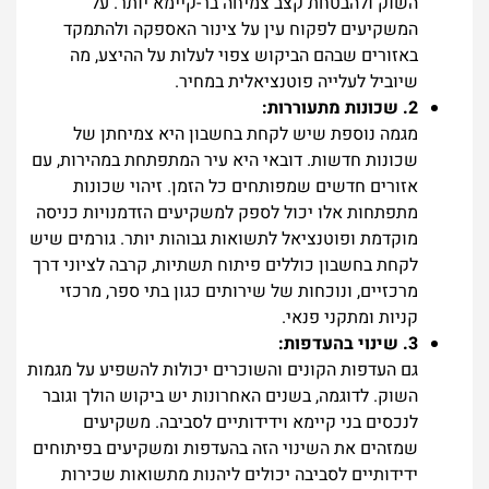
השוק ולהבטחת קצב צמיחה בר-קיימא יותר. על
המשקיעים לפקוח עין על צינור האספקה ולהתמקד
באזורים שבהם הביקוש צפוי לעלות על ההיצע, מה
שיוביל לעלייה פוטנציאלית במחיר.
2. שכונות מתעוררות:
מגמה נוספת שיש לקחת בחשבון היא צמיחתן של
שכונות חדשות. דובאי היא עיר המתפתחת במהירות, עם
אזורים חדשים שמפותחים כל הזמן. זיהוי שכונות
מתפתחות אלו יכול לספק למשקיעים הזדמנויות כניסה
מוקדמת ופוטנציאל לתשואות גבוהות יותר. גורמים שיש
לקחת בחשבון כוללים פיתוח תשתיות, קרבה לציוני דרך
מרכזיים, ונוכחות של שירותים כגון בתי ספר, מרכזי
קניות ומתקני פנאי.
3. שינוי בהעדפות:
גם העדפות הקונים והשוכרים יכולות להשפיע על מגמות
השוק. לדוגמה, בשנים האחרונות יש ביקוש הולך וגובר
לנכסים בני קיימא וידידותיים לסביבה. משקיעים
שמזהים את השינוי הזה בהעדפות ומשקיעים בפיתוחים
ידידותיים לסביבה יכולים ליהנות מתשואות שכירות