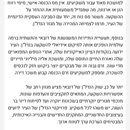
למושכת מאוד עבור משקיעים. אין מס הכנסה אישי, מיסי רווח
הון או ארנונה, מה שמגדיל משמעותית את ההחזר על
ההשקעה. משטר מס נוח זה, יחד עם הסביבה העסקית הדינמית
של העיר, תרמו לצמיחה המהירה של מגזר הנדל"ן.
בנוסף, תעשיית התיירות המשגשגת של דובאי והתשתית ברמה
עולמית הופכים אותה למיקום אידיאלי להשקעה בנדל"ן. העיר
ידועה בנקודות הציון האייקוניות שלה, אתרי הנופש המפוארים
שלה ואורח החיים התוסס שלה, ומושכת אליה מיליוני תיירים
מדי שנה. זרם גבוה זה של מבקרים יוצר ביקוש חזק לנכסים
להשכרה, ומספק למשקיעים זרם הכנסה קבוע משכר דירה.
יתר על כן, שוק הנדל"ן של דובאי מציע מגוון רחב של
אפשרויות השקעה, המתאים לתקציבים והעדפות שונות.
מנכסי מגורים יוקרתיים בשכונות יוקרה ועד לפיתוח דיור בר
השגה, יש משהו לכל משקיע. פרויקטי הנדל"ן של העיר ידועים
בעיצובים החדשניים, המתקנים החדישים והבנייה האיכותית,
המבטיחים הערכת ערך לטווח ארוך.