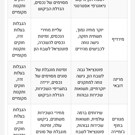
מסוימים של נכסים,
גיאוגרפי אסטרטגי
ותקנות
הגדלת הביקוש
מקומיים
הגבלות
יוקר מחיה נמוך,
עליית מחירי
בעלות
תשתית חזקה,
הנכסים, זמינות
זרה,
מירדיף
גישה נוחה
נכסים להשכרה,
חוקים
לכבישים מהירים
פוטנציאל לשבח הון
ותקנות
מקומיים
הגבלות
פוטנציאל גבוה
זמינות מוגבלת של
בעלות
לשבח הון, גישה
סוגים מסוימים של
מרינה
זרה,
נוחה למתקנים
נכסים, ירידה
דובאי
חוקים
יוקרתיים, תשואות
בתעריפי השכירות,
ותקנות
שכירות גבוהות
הגדלת הביקוש
מקומיים
הגבלות
שירותים ברמה
מחירי השכירות
בעלות
מגורים
עולמית, תשואות
משתנים, ביקוש
זרה,
בחוף
שכירות גבוהות,
עולה, זמינות
חוקים
ג'ומיירה
פוטנציאל לשבח
מוגבלת של סוגים