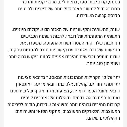
בנוסף, קרוב לבתי ספר, בתי חולים, מרכזי קניות ומרכזי
תחבורה יכול למשוך מאגר גדול יותר של דיירים ולהבטיח
הכנסה קבועה משכירות.
שנית, התשתית והקישוריות של האזור הם שיקולים חיוניים.
התשתית המפותחת של דובאי, לרבות רשתות הכבישים
הנרחבות שלה, קווי המטרו ושדות התעופה, משפרת את
הנגישות של נכס. אזורים עם קישוריות טובה למחוזות עסקים,
שדות תעופה וכבישים מהירים צפויים לחוות ביקוש גבוה יותר
ושווי הון טוב יותר.
יתר על כן, הקהילות המתוכננות המאסטר בדובאי מציעות
יתרונות ייחודיים. קהילות אלו, כמו דובאי מרינה, דאונטאון
דובאי ומעגל הכפר ג'ומיירה, מציעות מגוון מקיף של שירותים
ואיכות חיים גבוהה. נכסים בקהילות אלו צורכים לעתים
קרובות מחירים גבוהים יותר ותשואות שכירות, הודות לפריסות
המעוצבות, הפארקים המעוצבים, מתקני הפנאי והשירותים
הקהילתיים שלהם.