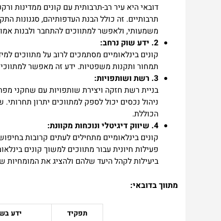
דובאי היא עיר רב-תרבותית עם קונים ממדינות ורקע
תרבותיים. זה כולל הבנת העדפותיהם, סגנונות התק
משמעותי, ולאפשר למתווכים להתחבר ולבנות אמון 
2. ידע שוק נרחב:
קונים בינלאומיים מסתמכים לרוב על מתווכים למידע
תמחור ותקנות משפטיות. ידע זה מאפשר למתווכים 
3. רשת ושותפויות:
בניית רשת חזקה ויצירת שותפויות עם שחקני מפתח 
ניהול נכסים יכול לספק למתווכים יתרון תחרותי. 
הכוללת.
4. שיווק דיגיטלי ונוכחות מקוונת:
קונים בינלאומיים מתחילים לעתים קרובות בחיפוש
פעילות חיונית עבור מתווכים למשוך קונים בינלאומ
ביעילות לקהל היעד שלהם ולהציג את המומחיות של
מתווך בדובאי:
תפקיד
ידע בש