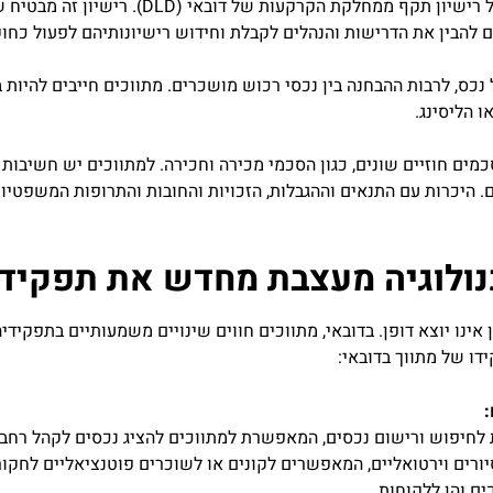
על מנת לעסוק כמתווך בדובאי, אנשים חייבים ל
להבין את הדרישות והנהלים לקבלת וחידוש רישיונותיהם לפעול כחוק
 נכס, לרבות ההבחנה בין נכסי רכוש מושכרים. מתווכים חייבים להיות
 הליסינג.
סכמים חוזיים שונים, כגון הסכמי מכירה וחכירה. למתווכים יש חשיב
 היכרות עם התנאים וההגבלות, הזכויות והחובות והתרופות המשפטיו
נולוגיה מעצבת מחדש את תפקידו
אינו יוצא דופן. בדובאי, מתווכים חווים שינויים משמעותיים בתפקיד
ו של מתווך בדובאי:
לחיפוש ורישום נכסים, המאפשרת למתווכים להציג נכסים לקהל רחב י
סיורים וירטואליים, המאפשרים לקונים או לשוכרים פוטנציאליים לחקור
ים והן ללקוחות.