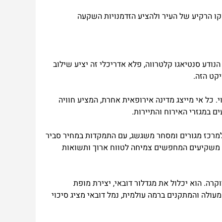
קו הרקיע של העיר ולהציע הזדמנויות השקעה
הנודע סנטיאגו קלטרווה, פלא אדריכלי זה יציע שילוב
קט הזה.
 כל אי מייצג מדינה אירופאית אחרת, המציע חוויה
ם במגזרי האירוח והתיירות.
י אל מקטום ואתר אקספו 2020. דובאי דרום שואפת להפוך למרכז מגורים ומסחר משגשג, עם התמקדות במחיר סביר
ות. משקיעים המחפשים צמיחה לטווח ארוך ותשואות
וקרה. הוא יכלול את מגדלור דובאי, יצירת מופת
 מיקומו המעולה והמתקנים ברמה עולמית, נמל דובאי מציג סיכוי