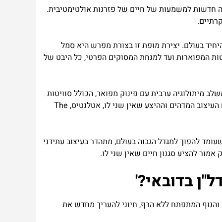
דה חדשות למשמעות של חיים של פזרנות אולטימטיבית.
רתיים.
יחיד בעולם. יצירת מופת זו בצורת מפרש היא סמל
טות המפוארות ועד למנחת המסוקים הפרטי, כל היבט של
ב מיתולוגיה ערבית עם פינוק מפואר, הכולל סוויטות
מעולות, סוויטות תת-מימיות עם נוף מהרצפה עד התקרה של החיים הימיים, ופארק מים אקווה-ונצ'ר המבטיח חוויות מרגשות. עם העיצוב המדהים וההיצע שאין שני לו, אטלנטיס, The
עומד להפוך למגדל הגבוה בעולם, מתהדר בעיצוב עתידני
אמור להציע סגנון חיים שאין שני לו.
הנוף המתפתח ללא הרף, חיוני להעריך מחדש את