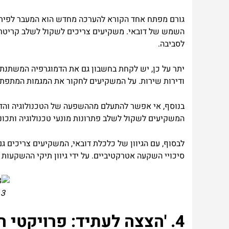
גורם מפתח אחד הקורא להערכה מחדש הוא המעבר לפיתוח ב
השמש של דובאי. משקיעים צריכים לשקול לשלב קריטריו
לסביבה.
יתר על כן, יש לקחת בחשבון גם את הדמוגרפיה המשתנת ו
ודירות שירות. על המשקיעים לחקור את המגמות המתפ
המשקיעים לשקול לשלב פתרונות מונעי טכנולוגיה ותכונ
לבסוף, עם הגיוון של כלכלת דובאי, המשקיעים צריכים גם
סיכויי השקעה אטרקטיביים. על ידי גיוון תיקי ההשקעות
3. גרף המדגים את מגמת העלייה של השקעות נדל"ן בדובאי לאורך השנים.
4. 'הצצה לעתיד: פרויקטי הנדל"ן המבטיחים ביותר בדובאי.'