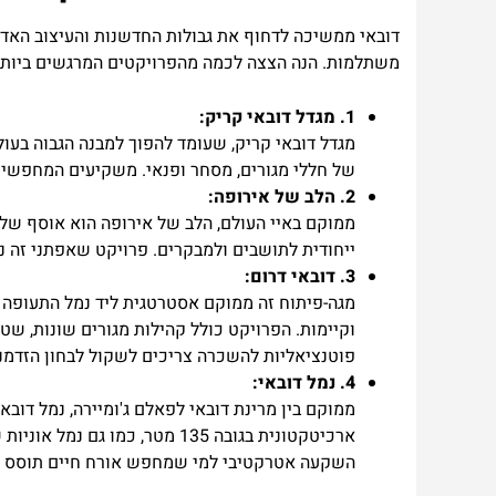
דובאי ממשיכה לדחוף את גבולות החדשנות והעיצוב האדר
משתלמות. הנה הצצה לכמה מהפרויקטים המרגשים ביות
1. מגדל דובאי קריק:
מגדל דובאי קריק, שעומד להפוך למבנה הגבוה בעולם
של חללי מגורים, מסחר ופנאי. משקיעים המחפשים צ
2. הלב של אירופה:
ממוקם באיי העולם, הלב של אירופה הוא אוסף של ש
ייחודית לתושבים ולמבקרים. פרויקט שאפתני זה נו
3. דובאי דרום:
וקיימות. הפרויקט כולל קהילות מגורים שונות, ש
פוטנציאליות להשכרה צריכים לשקול לבחון הזדמנו
4. נמל דובאי:
ממוקם בין מרינת דובאי לפאלם ג'ומיירה, נמל דובאי
ארכיטקטונית בגובה 135 מטר, כ
השקעה אטרקטיבי למי שמחפש אורח חיים תוסס על