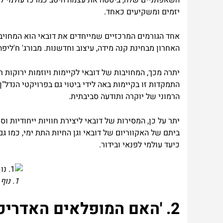
השאפתניים שלה, ביססה את עצמה היטב כמרכז עולמי להש
יזמים ומשקיעים כאחד.
אחד הגורמים המרכזיים שמייחדים את דובאי הוא המחוי
האחרון מבחינת קנה מידה, עיצוב וחדשנות. מבורג' ח'ליפה 
התמקדות זו בקיימות באה לידי ביטוי גם בפרויקטי הנדל"
הרמוני של יוקרה ותודעה סביבתית.
יתר על כן, המסירות של דובאי ליצירת חוויות ייחודיות ו
ביתם של האקווריום של דובאי וגן החיות התת ימי, כמו 
כיעד עולמי לפנאי ובידור.
1. נוף פנורמי של קו הרקיע המרשים של דובאי, המציג את יכולתה הארכיטקטונית.
2. 'האם המופלאים האדריכליים האחרונים בדובאי מגדירים מחדש יוקרה?'