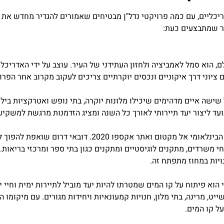
יכליים, עם כמה פרויקטי נדל"ן מבטיחים שאמורים להגדיר מחדש את 
ר שמתבצעים כעת:
, הוא סמל לאמביציה ולחזון העתידני של העיר. עוצב על ידי האדריכל 
יוני דרך איקוניים ונכסים יוקרתיים צריכים לעקוב מקרוב אחר הפרוי
ישה איים מדהימים שיכילו מלונות יוקרה, בתי נופש ואטרקציות בילוי.
עד ליצור יעד תיירותי לאורך כל השנה ומציג הזדמנות מרגשת למשקיעי
מגה-פיתוח זה ממוקם אסטרטגית ליד נמל התעופה הבינלאומ
טחי משרדים, מתקנים לוגיסטיים ומתקנים כגון בתי ספר ומרכזי בריא
יות במחוז מתפתח זה.
 הוא פיתוח על קו המים שמטרתו להיות יעד מוביל לתיירות ימית וחיי י
מו גם נמל אוניות שייט, מרינה, בתי מלון, חנויות קמעונאיות ויחידות מגורים. עם
 קו המים.