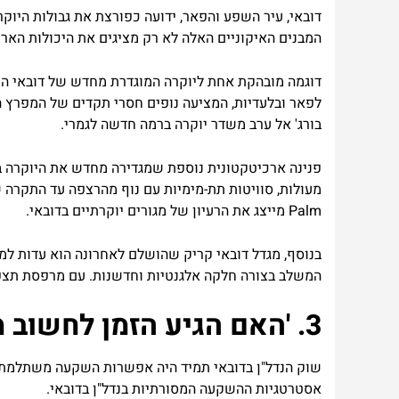
דובאי, עיר השפע והפאר, ידועה כפורצת את גבולות היו
המבנים האיקוניים האלה לא רק מציגים את היכולות הארכ
דוגמה מובהקת אחת ליוקרה המוגדרת מחדש של דובאי היא 
לפאר ובלעדיות, המציעה נופים חסרי תקדים של המפרץ ה
בורג' אל ערב משדר יוקרה ברמה חדשה לגמרי.
פנינה ארכיטקטונית נוספת שמגדירה מחדש את היוקרה בדו
Palm מייצג את הרעיון של מגורים יוקרתיים בדובאי.
בנוסף, מגדל דובאי קריק שהושלם לאחרונה הוא עדות למח
המשלב בצורה חלקה אלגנטיות וחדשנות. עם מרפסת תצפית 
3. 'האם הגיע הזמן לחשוב מחדש על אסטרטגיות השקעה בנדל"ן בדובאי?'
שוק הנדל"ן בדובאי תמיד היה אפשרות השקעה משתלמת,
אסטרטגיות ההשקעה המסורתיות בנדל"ן בדובאי.