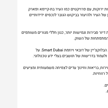
ת ירוקות, עם פרויקטים כמו העיר בת-קיימא ופארק
 העיר ולהיעזר בביקוש הגובר לנכסים ידידותיים
ור סבירות וגמישות יותר, כגון חללי מגורים משותפים
המתפתחות של השוק.
בנוסף, אי אפשר להתעלם מההשפעה של הטכנולוגיה והדיגיטליזציה. דובאי נמצאת בחזית החדשנות, עם יוזמות כמו אסטרטגיית הבלוקצ'יין של דובאי ויוזמת Smart Dubai. על
עמוד בדרישות של תושבים בעלי ידע טכנולוגי.
אירוח, בריאות וחינוך עדים לצמיחה משמעותית ומציעים
רווחיות.