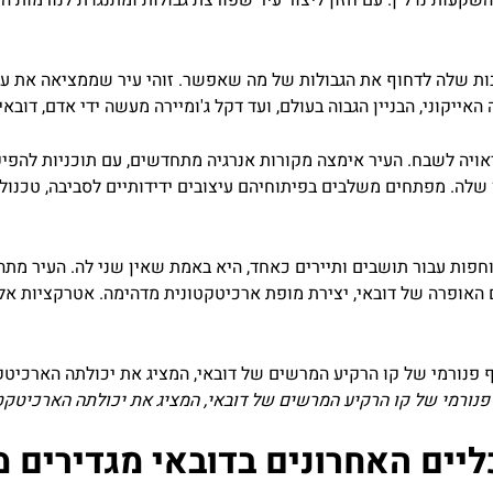
קעות נדל"ן. עם חזון ליצור עיר שפורצת גבולות ומתנגדת לנורמות ה
בות שלה לדחוף את הגבולות של מה שאפשר. זוהי עיר שממציאה את ע
האייקוני, הבניין הגבוה בעולם, ועד דקל ג'ומיירה מעשה ידי אדם, דוב
ן שלה. מפתחים משלבים בפיתוחיהם עיצובים ידידותיים לסביבה, טכנולוג
סוחפות עבור תושבים ותיירים כאחד, היא באמת שאין שני לה. העיר מתהד
גם האופרה של דובאי, יצירת מופת ארכיטקטונית מדהימה. אטרקציות אל