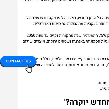
מקובלות, דובאי הפכה למגרש משחקים עבור אדריכלים,
צמה כל הזמן מחדש, כאשר כל פרויקט חדש עולה על
אי דחפה בעקביות את גבולות המצוינות האדריכלית.
יתרה מכך, המחויבות של דובאי לקיימות ויוזמות ירוקות ראויה לשבח. העיר אימצה מקורות אנרגיה מתחדשים, עם תוכניות להפיק 75% מהאנרגיה שלה ממקורות נקיים עד שנת 2050.
יות חסכוניות באנרגיה ושטחים ירוקים, ויוצרים שילוב
רת במגוון אטרקציות ברמה עולמית, כולל קניון דובאי,
ו, יחד עם אינספור אחרות, תורמות למשיכה של דובאי