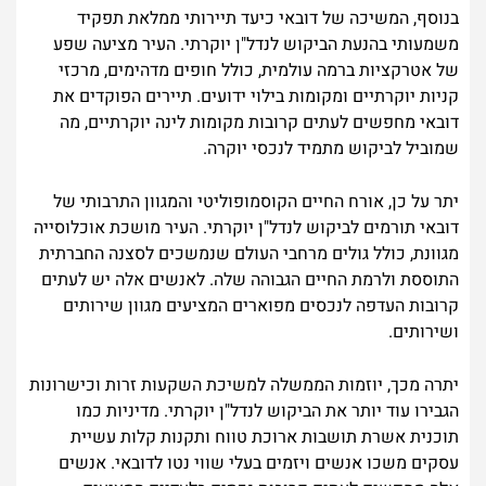
בנוסף, המשיכה של דובאי כיעד תיירותי ממלאת תפקיד
משמעותי בהנעת הביקוש לנדל"ן יוקרתי. העיר מציעה שפע
של אטרקציות ברמה עולמית, כולל חופים מדהימים, מרכזי
קניות יוקרתיים ומקומות בילוי ידועים. תיירים הפוקדים את
דובאי מחפשים לעתים קרובות מקומות לינה יוקרתיים, מה
שמוביל לביקוש מתמיד לנכסי יוקרה.
יתר על כן, אורח החיים הקוסמופוליטי והמגוון התרבותי של
דובאי תורמים לביקוש לנדל"ן יוקרתי. העיר מושכת אוכלוסייה
מגוונת, כולל גולים מרחבי העולם שנמשכים לסצנה החברתית
התוססת ולרמת החיים הגבוהה שלה. לאנשים אלה יש לעתים
קרובות העדפה לנכסים מפוארים המציעים מגוון שירותים
ושירותים.
יתרה מכך, יוזמות הממשלה למשיכת השקעות זרות וכישרונות
הגבירו עוד יותר את הביקוש לנדל"ן יוקרתי. מדיניות כמו
תוכנית אשרת תושבות ארוכת טווח ותקנות קלות עשיית
עסקים משכו אנשים ויזמים בעלי שווי נטו לדובאי. אנשים