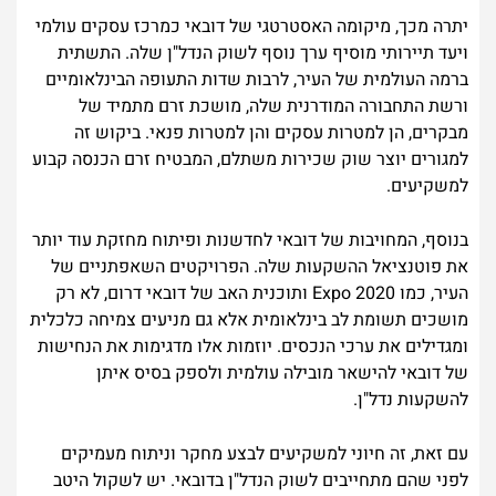
יתרה מכך, מיקומה האסטרטגי של דובאי כמרכז עסקים עולמי
ויעד תיירותי מוסיף ערך נוסף לשוק הנדל"ן שלה. התשתית
ברמה העולמית של העיר, לרבות שדות התעופה הבינלאומיים
ורשת התחבורה המודרנית שלה, מושכת זרם מתמיד של
מבקרים, הן למטרות עסקים והן למטרות פנאי. ביקוש זה
למגורים יוצר שוק שכירות משתלם, המבטיח זרם הכנסה קבוע
למשקיעים.
בנוסף, המחויבות של דובאי לחדשנות ופיתוח מחזקת עוד יותר
את פוטנציאל ההשקעות שלה. הפרויקטים השאפתניים של
העיר, כמו Expo 2020 ותוכנית האב של דובאי דרום, לא רק
מושכים תשומת לב בינלאומית אלא גם מניעים צמיחה כלכלית
ומגדילים את ערכי הנכסים. יוזמות אלו מדגימות את הנחישות
של דובאי להישאר מובילה עולמית ולספק בסיס איתן
להשקעות נדל"ן.
עם זאת, זה חיוני למשקיעים לבצע מחקר וניתוח מעמיקים
לפני שהם מתחייבים לשוק הנדל"ן בדובאי. יש לשקול היטב