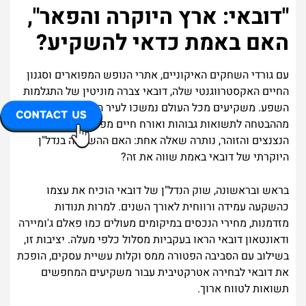
"דובאי: ארץ היוקרה והפאר",
האם באמת כדאי להשקיע?
עם גורדי השחקים האיקוניים, אתרי הנופש המפוארים וסגנון
החיים האקסטרווגנטי שלה, דובאי צברה מוניטין של התגלמות
השפע. משקיעים מכל העולם נמשכו לעיר הזו, התפתו
מההבטחה לתשואות גבוהות ואורח חיים מפואר. אבל בין כל
הנצנצים והזוהר, נותרה שאלה אחת: האם ההשקעה בנדל"ן
היוקרתי של דובאי באמת שווה את זה?
בראש ובראשונה, שוק הנדל"ן של דובאי הוכיח את עצמו
כהשקעה עמידה ורווחית לאורך השנים. למרות תנודות
מזדמנות, מחירי הנכסים במיקומים מעולים כמו פאלם ג'ומיירה
ודאונטאון דובאי הראו בעקביות מסלול כלפי מעלה. יציבות זו,
בשילוב עם הסביבה הפטורה ממס וקלות עשיית עסקים, הופכת
את דובאי לבחירה אטרקטיבית עבור משקיעים המחפשים
תשואות לטווח ארוך.