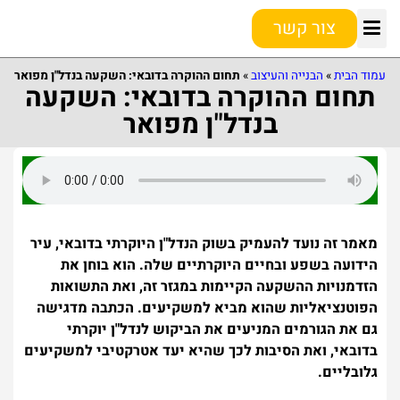
צור קשר
טרנדים ועתיד השוק
נושאים נוספים
המדריך למתחיל
הפיננסיה וההשקעה
השקעה אסטרטגית
עמוד הבית
»
הבנייה והעיצוב
»
תחום ההוקרה בדובאי: השקעה בנדל"ן מפואר
תחום ההוקרה בדובאי: השקעה
בנדל"ן מפואר
מאמר זה נועד להעמיק בשוק הנדל"ן היוקרתי בדובאי, עיר
הידועה בשפע ובחיים היוקרתיים שלה. הוא בוחן את
הזדמנויות ההשקעה הקיימות במגזר זה, ואת התשואות
הפוטנציאליות שהוא מביא למשקיעים. הכתבה מדגישה
גם את הגורמים המניעים את הביקוש לנדל"ן יוקרתי
בדובאי, ואת הסיבות לכך שהיא יעד אטרקטיבי למשקיעים
גלובליים.