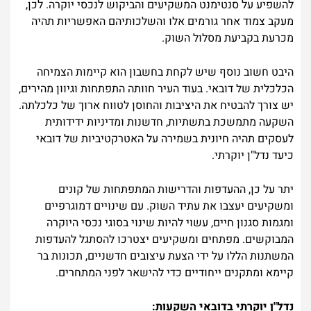
להשפיע על סנטימנט המשקיעים והביקוש לנכסי יוקרה. לכן,
מעקב צמוד אחר גורמים אלו והשלכותיהם האפשריות תהיה
מכרעת בקביעת מסלול השוק.
היבט חשוב נוסף שיש לקחת בחשבון הוא קיימות הצמיחה
הכלכלית של דובאי. בעוד העיר חוותה התפתחות וגיוון מהירים,
יש צורך להבטיח את היציבות והחוסן לטווח ארוך של כלכלתה.
השקעה מתמשכת בתשתיות, חדשנות ומדיניות ידידותית
לעסקים תהיה חיונית בשמירה על האטרקטיביות של דובאי
כיעד נדל"ן יוקרתי.
יתר על כן, ההעדפות והדרישות המתפתחות של קונים
ומשקיעים יעצבו את עתיד השוק. עם שינויים דמוגרפיים
ומגמות סגנון חיים, עשוי להיות שינוי בסוגי נכסי היוקרה
המבוקשים. מפתחים ומשקיעים יצטרכו להסתגל להעדפות
המשתנות הללו על ידי הצעת עיצובים חדשניים, תכונות בר
קיימא ומתקנים ייחודיים כדי להישאר לפני המתחרים.
נדל"ן יוקרתי בדובאי השקעות: